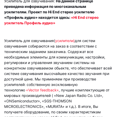
Усилитель для озвучивания:
На данной странице
приведена информация по многоканальным
усилителям. Проект по Hi End стерео усилителю
«Профиль аудио» находится здесь:
«Hi End стерео
усилитель Профиль аудио»
Усилитель для озвучивания(
усилители)
для систем
озвучивания собираются на заказ в соответствии с
техническим заданием заказчика. Содержат все
необходимые элементы для коммуникации, настройки,
регулировки и управления звучанием системы на
конкретном озвучиваемом обьекте, что обеспечивает всей
системе озвучивания высочайшее качество звучания при
доступной цене. Мы применяем при производстве
усилителей: собственную эксклюзивную
технологию
«Vector feedback»
, лучшие комплектующие от
мировых производителей ( «New Japan Radio Co. Ltd»,
«ONSemiconductor», «SGS-THOMSON
MICROELECTRONICS», «MURATA» и т.д.). В итоге, Вы
получаете оборудование, по своим характеристикам