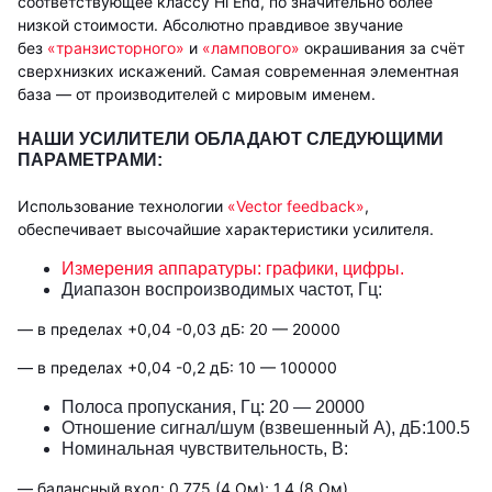
соответствующее классу Hi End, по значительно более
низкой стоимости. Абсолютно правдивое звучание
без
«транзисторного»
и
«лампового»
окрашивания за счёт
сверхнизких искажений. Самая современная элементная
база — от производителей с мировым именем.
НАШИ УСИЛИТЕЛИ ОБЛАДАЮТ СЛЕДУЮЩИМИ
ПАРАМЕТРАМИ:
Использование технологии
«Vector feedback»
,
обеспечивает высочайшие характеристики усилителя.
Измерения аппаратуры: графики, цифры.
Диапазон воспроизводимых частот, Гц:
— в пределах +0,04 -0,03 дБ: 20 — 20000
— в пределах +0,04 -0,2 дБ: 10 — 100000
Полоса пропускания, Гц: 20 — 20000
Отношение сигнал/шум (взвешенный А), дБ:100.5
Номинальная чувствительность, В:
— балансный вход: 0.775 (4 Ом); 1,4 (8 Ом)