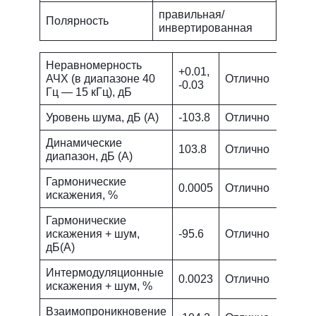
правильная/
Полярность
инвертированная
Неравномерность
+0.01,
АЧХ (в диапазоне 40
Отлично
-0.03
Гц — 15 кГц), дБ
Уровень шума, дБ (А)
-103.8
Отлично
Динамические
103.8
Отлично
диапазон, дБ (А)
Гармонические
0.0005
Отлично
искажения, %
Гармонические
искажения + шум,
-95.6
Отлично
дБ(A)
Интермодуляционные
0.0023
Отлично
искажения + шум, %
Взаимопроникновение