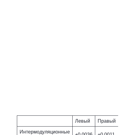
Левый
Правый
Интермодуляционные
+0.0036
+0.0011